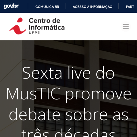
COMUNICA BR
ACESSO À INFORMAÇÃO
PARTI
Pular
IR
para
PARA
o
O
conteúdo
CONTEÚDO
Sexta live do
MusTIC promove
debate sobre as
três décadas