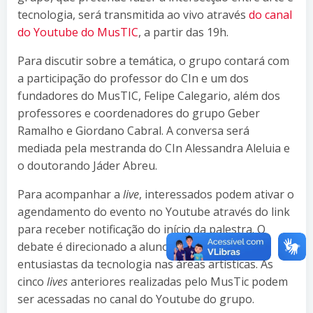
tecnologia, será transmitida ao vivo através
do canal
do Youtube do MusTIC
, a partir das 19h.
Para discutir sobre a temática, o grupo contará com
a participação do professor do CIn e um dos
fundadores do MusTIC, Felipe Calegario, além dos
professores e coordenadores do grupo Geber
Ramalho e Giordano Cabral. A conversa será
mediada pela mestranda do CIn Alessandra Aleluia e
o doutorando Jáder Abreu.
Para acompanhar a
live
, interessados podem ativar o
agendamento do evento no Youtube através do link
para receber notificação do início da palestra. O
debate é direcionado a alunos, pesquisadores e
entusiastas da tecnologia nas áreas artísticas. As
cinco
lives
anteriores realizadas pelo MusTic podem
ser acessadas no canal do Youtube do grupo.