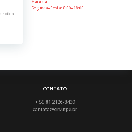
Horário
Segunda–Sexta: 8:00–18:00
 notícia
CONTATO
+ 55 81 2126-8430
contato@cin.ufpe.br