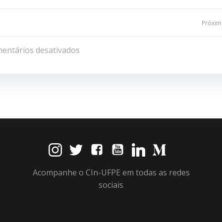
Navegação
Próxima
de
entários desativados
Post
Acompanhe o CIn-UFPE em todas as redes
sociais