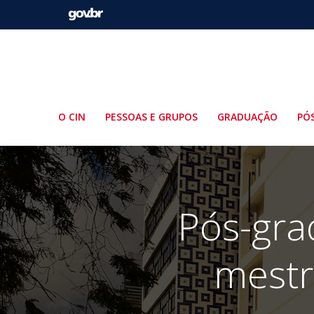
Pular
para
o
conteúdo
O CIN
PESSOAS E GRUPOS
GRADUAÇÃO
PÓ
Pós-gra
mestr