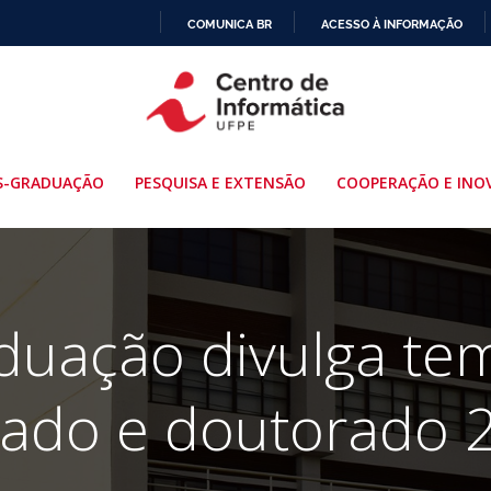
COMUNICA BR
ACESSO À INFORMAÇÃO
IR
PARA
O
CONTEÚDO
S-GRADUAÇÃO
PESQUISA E EXTENSÃO
COOPERAÇÃO E INO
duação divulga te
ado e doutorado 