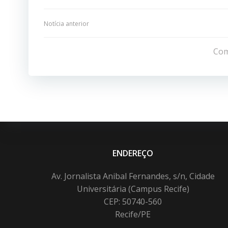
Navegação
Notícia anterior
de
Com
Post
ENDEREÇO
Av. Jornalista Anibal Fernandes, s/n, Cidade
Universitária (Campus Recife)
CEP: 50740-560
Recife/PE