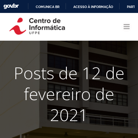
COMUNICA BR
ACESSO À INFORMAÇÃO
PARTI
Pular
IR
para
PARA
o
O
conteúdo
CONTEÚDO
Posts de 12 de
fevereiro de
2021