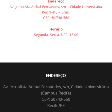
Endereço
Av. Jornalista Aníbal Fernandes, s/n – Cidade Universitária.
Recife-PE – Brasil
CEP: 50.740-560
Horário
Segunda–Sexta: 8:00–18:00
ENDEREÇO
Av. Jornalista Anibal Fernandes, s/n, Cidade Universitária
(Campus Recife)
CEP: 50740-560
Recife/PE