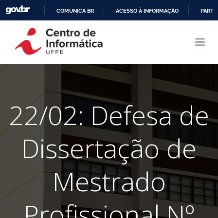
COMUNICA BR
ACESSO À INFORMAÇÃO
PARTI
Pular
IR
para
PARA
o
O
conteúdo
CONTEÚDO
22/02: Defesa de
Dissertação de
Mestrado
Profissional Nº