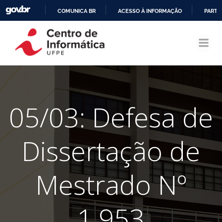
COMUNICA BR
ACESSO À INFORMAÇÃO
PARTI
Pular
IR
para
PARA
o
O
conteúdo
CONTEÚDO
05/03: Defesa de
Dissertação de
Mestrado Nº
1.953