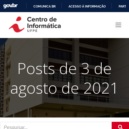
COMUNICA BR
ACESSO À INFORMAÇÃO
PARTI
Pular
IR
para
PARA
o
O
conteúdo
CONTEÚDO
Posts de 3 de
agosto de 2021