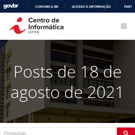
COMUNICA BR
ACESSO À INFORMAÇÃO
PARTI
Pular
IR
para
PARA
o
O
conteúdo
CONTEÚDO
Posts de 18 de
agosto de 2021