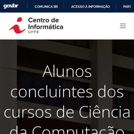
COMUNICA BR
ACESSO À INFORMAÇÃO
PARTI
Pular
IR
para
PARA
o
O
conteúdo
CONTEÚDO
Alunos
concluintes dos
cursos de Ciência
da Computação