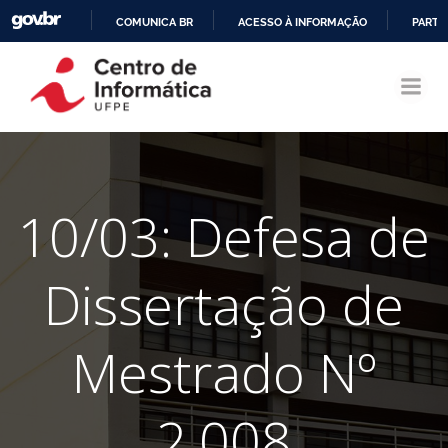
COMUNICA BR
ACESSO À INFORMAÇÃO
PARTI
Pular
IR
para
PARA
o
O
conteúdo
CONTEÚDO
10/03: Defesa de
Dissertação de
Mestrado Nº
2.008