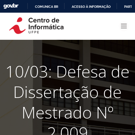
COMUNICA BR
ACESSO À INFORMAÇÃO
PARTI
Pular
IR
para
PARA
o
O
conteúdo
CONTEÚDO
10/03: Defesa de
Dissertação de
Mestrado Nº
2.009