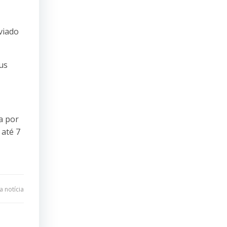
viado
us
a por
 até 7
 notícia