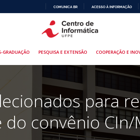
COMUNICA BR
ACESSO À INFORMAÇÃO
IR
PARA
O
CONTEÚDO
S-GRADUAÇÃO
PESQUISA E EXTENSÃO
COOPERAÇÃO E INO
elecionados para r
e do convênio CIn/