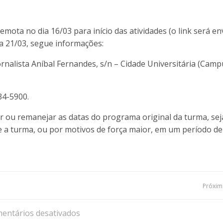
ota no dia 16/03 para início das atividades (o link será en
dia 21/03, segue informações:
ornalista Aníbal Fernandes, s/n – Cidade Universitária (Camp
34-5900.
r ou remanejar as datas do programa original da turma, sej
ze a turma, ou por motivos de força maior, em um período de
Navegação
Próxima
de
entários desativados