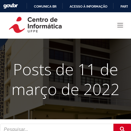
COMUNICA BR
ACESSO À INFORMAÇÃO
PARTI
Pular
IR
para
PARA
o
O
conteúdo
CONTEÚDO
Posts de 11 de
março de 2022