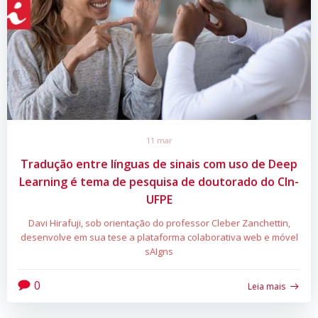
11 mar
Tradução entre línguas de sinais com uso de Deep
Learning é tema de pesquisa de doutorado do CIn-
UFPE
Davi Hirafuji, sob orientação do professor Cleber Zanchettin,
desenvolve em sua tese a plataforma colaborativa web e móvel
sAIgns
0
Leia mais