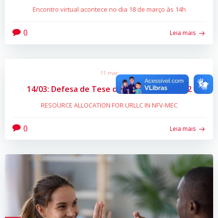
Encontro virtual acontece no dia 18 de março às 14h
0
Leia mais
11 mar
14/03: Defesa de Tese de Doutorado Nº 552
RESOURCE ALLOCATION FOR URLLC IN NFV-MEC
0
Leia mais