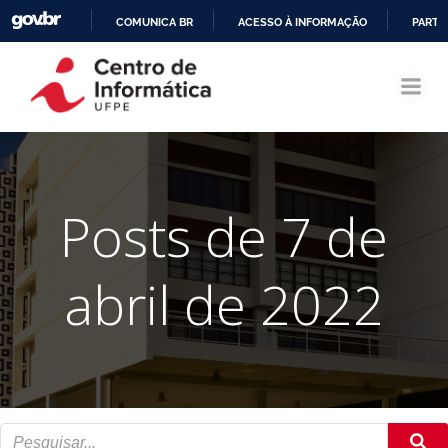
COMUNICA BR
ACESSO À INFORMAÇÃO
PARTI
Pular
IR
para
PARA
o
O
conteúdo
CONTEÚDO
Posts de 7 de
abril de 2022