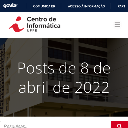
COMUNICA BR
ACESSO À INFORMAÇÃO
PARTI
Pular
IR
para
PARA
o
O
conteúdo
CONTEÚDO
Posts de 8 de
abril de 2022