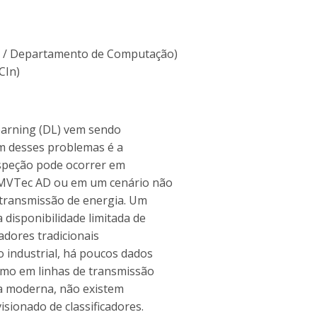
E / Departamento de Computação)
CIn)
earning (DL) vem sendo
Um desses problemas é a
inspeção pode ocorrer em
t MVTec AD ou em um cenário não
 transmissão de energia. Um
 disponibilidade limitada de
cadores tradicionais
o industrial, há poucos dados
esmo em linhas de transmissão
na moderna, não existem
sionado de classificadores.