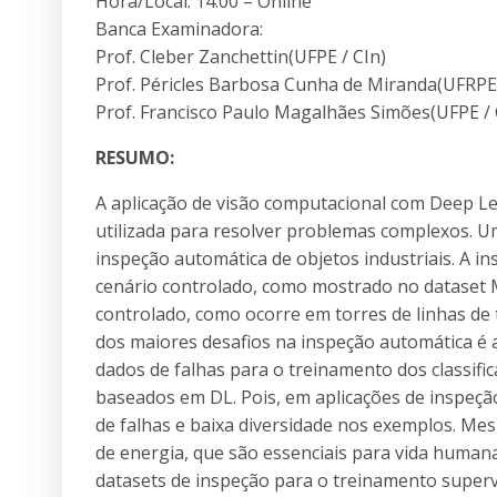
Hora/Local: 14:00 – Online
Banca Examinadora:
Prof. Cleber Zanchettin(UFPE / CIn)
Prof. Péricles Barbosa Cunha de Miranda(UFRP
Prof. Francisco Paulo Magalhães Simões(UFPE / 
RESUMO:
A aplicação de visão computacional com Deep L
utilizada para resolver problemas complexos. 
inspeção automática de objetos industriais. A 
cenário controlado, como mostrado no datase
controlado, como ocorre em torres de linhas de
dos maiores desafios na inspeção automática é a
dados de falhas para o treinamento dos classifi
baseados em DL. Pois, em aplicações de inspeçã
de falhas e baixa diversidade nos exemplos. M
de energia, que são essenciais para vida huma
datasets de inspeção para o treinamento supervi