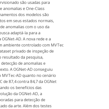
rvisionado são usadas para
de anomalias e One-Class
reinamentos dos modelos são
tos em seus estados normais,
o de anomalias com o uso da
busca adaptá-la para a
 a OGNet-AD. A nova rede e a
um ambiente controlado com MVTec
taset privado de inspeção de
o resultado da pesquisa,
a detecção de anomalias e
ntexto. A OGNet-AD conseguiu
do MVTec-AD quanto no cenário
C de 87,4 contra 84,7 da OGNet
ando os benefícios das
evolução da OGNet-AD, a
boradas para detecção de
tado da arte. Além dos testes