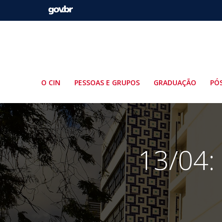
Pular
para
o
conteúdo
O CIN
PESSOAS E GRUPOS
GRADUAÇÃO
PÓ
13/04: