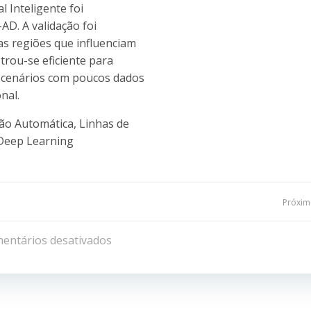
al Inteligente foi
AD. A validação foi
 as regiões que influenciam
strou-se eficiente para
m cenários com poucos dados
nal.
ão Automática, Linhas de
 Deep Learning
Navegação
Próxima
de
entários desativados
Post