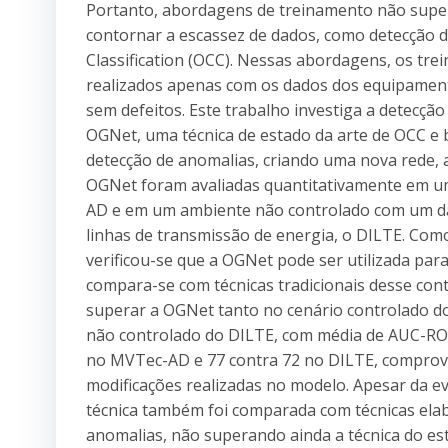
Portanto, abordagens de treinamento não supe
contornar a escassez de dados, como detecção 
Classification (OCC). Nessas abordagens, os t
realizados apenas com os dados dos equipamen
sem defeitos. Este trabalho investiga a detecçã
OGNet, uma técnica de estado da arte de OCC e 
detecção de anomalias, criando uma nova rede,
OGNet foram avaliadas quantitativamente em 
AD e em um ambiente não controlado com um da
linhas de transmissão de energia, o DILTE. Com
verificou-se que a OGNet pode ser utilizada par
compara-se com técnicas tradicionais desse co
superar a OGNet tanto no cenário controlado 
não controlado do DILTE, com média de AUC-RO
no MVTec-AD e 77 contra 72 no DILTE, comprov
modificações realizadas no modelo. Apesar da 
técnica também foi comparada com técnicas ela
anomalias, não superando ainda a técnica do es