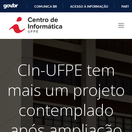
COMUNICA BR
ACESSO À INFORMAÇÃO
PARTI
Pular
IR
para
PARA
o
O
conteúdo
CONTEÚDO
CIn-UFPE tem
mais um projeto
contemplado
após ampliação