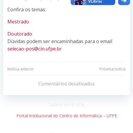
Confira os temas:
Mestrado
Doutorado
Dúvidas podem ser encaminhadas para o email
selecao-pos@cin.ufpe.br
Navegação
Navegação
Notícia anterior
Próxima notícia
de
de
Comentários desativados
Post
Post
Sobre este site
Portal institucional do Centro de Informática – UFPE