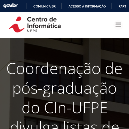
COMUNICA BR
ACESSO À INFORMAÇÃO
PARTI
Pular
IR
para
PARA
o
O
conteúdo
CONTEÚDO
Coordenação de
pós-graduação
do CIn-UFPE
divulga listas de