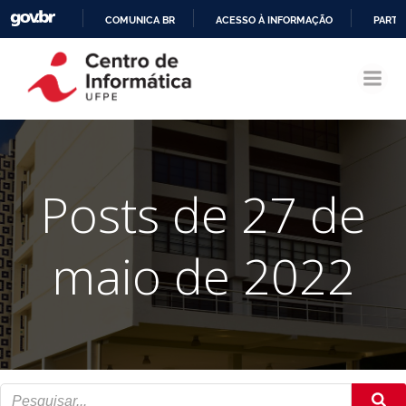
COMUNICA BR
ACESSO À INFORMAÇÃO
PARTI
Pular
IR
para
PARA
o
O
conteúdo
CONTEÚDO
Posts de 27 de
maio de 2022