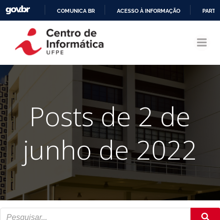
COMUNICA BR
ACESSO À INFORMAÇÃO
PARTI
Pular
IR
para
PARA
o
O
conteúdo
CONTEÚDO
Posts de 2 de
junho de 2022