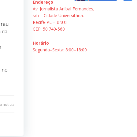
Endereço
Av. Jornalista Aníbal Fernandes,
s/n – Cidade Universitária.
Recife-PE – Brasil
grau
CEP: 50.740-560
a da
Horário
m
Segunda–Sexta: 8:00–18:00
o no
 notícia