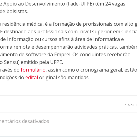
de Apoio ao Desenvolvimento (Fade-UFPE) têm 24 vagas
de bolsistas.
residência médica, é a formação de profissionais com alto 
É destinado aos profissionais com nível superior em Ciênci
e Informação ou cursos afins à área de Informática e
 forma remota e desempenharão atividades práticas, també
imento de software da Emprel. Os concluintes receberão
to Sensu) emitido pela UFPE.
través do
formulário
, assim como o cronograma geral, estã
ondições do
edital
original são mantidas.
Navegação
Próxima
de
entários desativados
Post