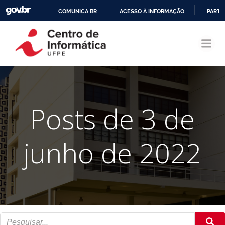
COMUNICA BR
ACESSO À INFORMAÇÃO
PARTI
Pular
IR
para
PARA
o
O
conteúdo
CONTEÚDO
Posts de 3 de
junho de 2022