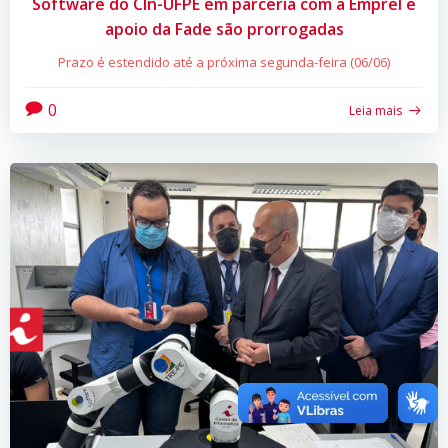
Software do CIn-UFPE em parceria com a Emprel e
apoio da Fade são prorrogadas
Prazo é estendido até a próxima segunda-feira (06/06)
0
Leia mais