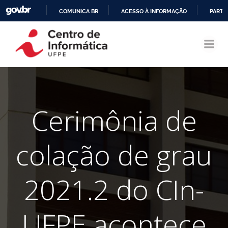
COMUNICA BR
ACESSO À INFORMAÇÃO
PARTI
Pular
IR
para
PARA
o
O
conteúdo
CONTEÚDO
Cerimônia de
colação de grau
2021.2 do CIn-
UFPE acontece