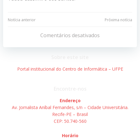
Navegação
Navegação
Notícia anterior
Próxima notícia
de
de
Comentários desativados
Post
Post
Sobre este site
Portal institucional do Centro de Informática – UFPE
Encontre-nos
Endereço
Av. Jornalista Aníbal Fernandes, s/n – Cidade Universitária.
Recife-PE – Brasil
CEP: 50.740-560
Horário