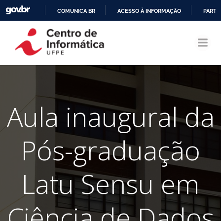
COMUNICA BR
ACESSO À INFORMAÇÃO
PARTI
Pular
IR
para
PARA
o
O
conteúdo
CONTEÚDO
Aula inaugural da
Pós-graduação
Latu Sensu em
Ciência de Dados