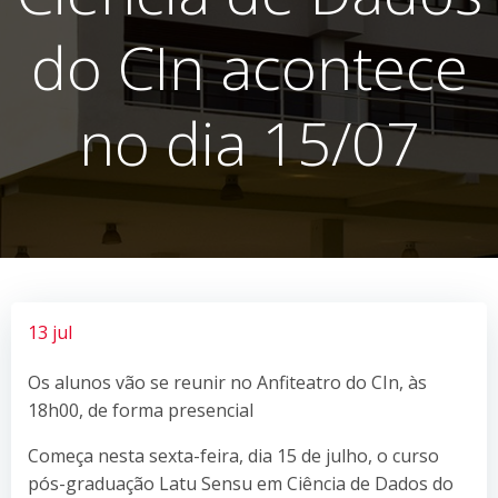
do CIn acontece
no dia 15/07
13 jul
Os alunos vão se reunir no Anfiteatro do CIn, às
18h00, de forma presencial
Começa nesta sexta-feira, dia 15 de julho, o curso
pós-graduação Latu Sensu em Ciência de Dados do