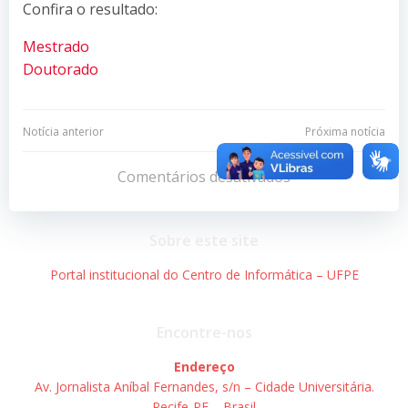
Confira o resultado:
Mestrado
Doutorado
Navegação
Navegação
Notícia anterior
Próxima notícia
de
de
Comentários desativados
Post
Post
Sobre este site
Portal institucional do Centro de Informática – UFPE
Encontre-nos
Endereço
Av. Jornalista Aníbal Fernandes, s/n – Cidade Universitária.
Recife-PE – Brasil