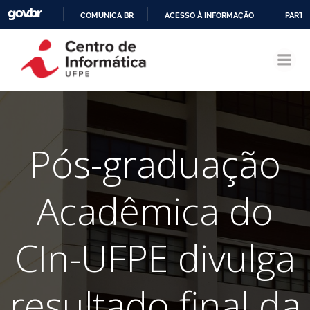
COMUNICA BR
ACESSO À INFORMAÇÃO
PARTI
Pular
IR
para
PARA
o
O
conteúdo
CONTEÚDO
Pós-graduação
Acadêmica do
CIn-UFPE divulga
resultado final da