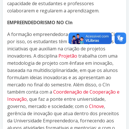
capacidade de estudantes e professores
colaborarem e regularem a aprendizagem.
EMPREENDEDORISMO NO CIn
A formação empreendedora é levada a sério no CIn;
por isso, os estudantes têm à disposição diversas
iniciativas que auxiliam na criação de projetos
inovadores. A disciplina
Projetão
trabalha com uma
metodologia de projeto com ênfase em inovação,
baseada na multidisciplinaridade, em que os alunos
formulam ideias inovadoras e as apresentam ao
mercado no final do semestre. Além disso, o CIn
também conta com a
Coordenação de Cooperação e
Inovação
, que faz a ponte entre universidade,
governo, mercado e sociedade; com o
CInove
,
gerência de inovação que atua dentro dos preceitos
da Universidade Empreendedora, fornecendo aos
alunos atividades formativas e mentorias; e com o