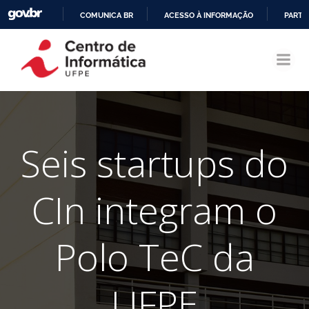
COMUNICA BR
ACESSO À INFORMAÇÃO
PARTI
Pular
IR
para
PARA
o
O
conteúdo
CONTEÚDO
Seis startups do
CIn integram o
Polo TeC da
UFPE