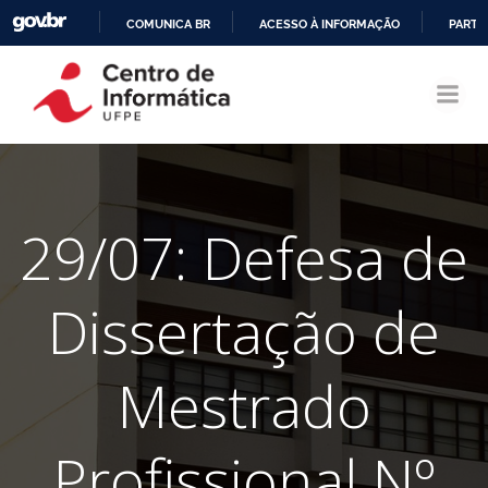
COMUNICA BR
ACESSO À INFORMAÇÃO
PARTI
Pular
IR
para
PARA
o
O
conteúdo
CONTEÚDO
29/07: Defesa de
Dissertação de
Mestrado
Profissional Nº