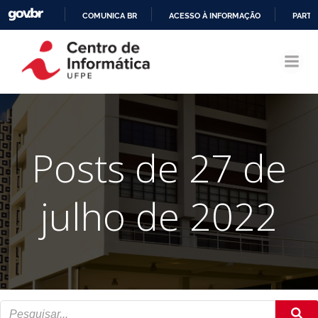
COMUNICA BR
ACESSO À INFORMAÇÃO
PARTI
Pular
IR
para
PARA
o
O
conteúdo
CONTEÚDO
Posts de 27 de
julho de 2022