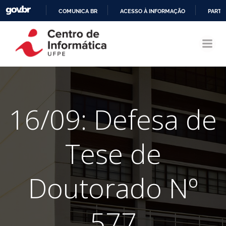
COMUNICA BR
ACESSO À INFORMAÇÃO
PARTI
Pular
IR
para
PARA
o
O
conteúdo
CONTEÚDO
16/09: Defesa de
Tese de
Doutorado Nº
577