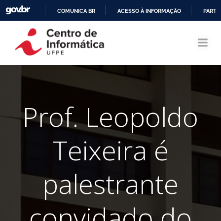
COMUNICA BR
ACESSO À INFORMAÇÃO
PARTI
Pular
IR
para
PARA
o
O
conteúdo
CONTEÚDO
Prof. Leopoldo
Teixeira é
palestrante
convidado do