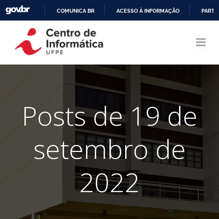
COMUNICA BR
ACESSO À INFORMAÇÃO
PARTI
Pular
IR
para
PARA
o
O
conteúdo
CONTEÚDO
Posts de 19 de
setembro de
2022