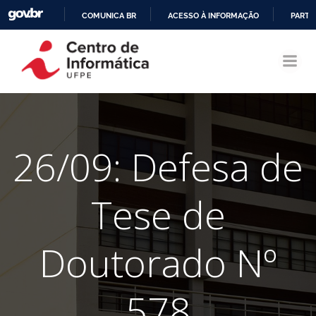
COMUNICA BR
ACESSO À INFORMAÇÃO
PARTI
Pular
IR
para
PARA
o
O
conteúdo
CONTEÚDO
26/09: Defesa de
Tese de
Doutorado Nº
578