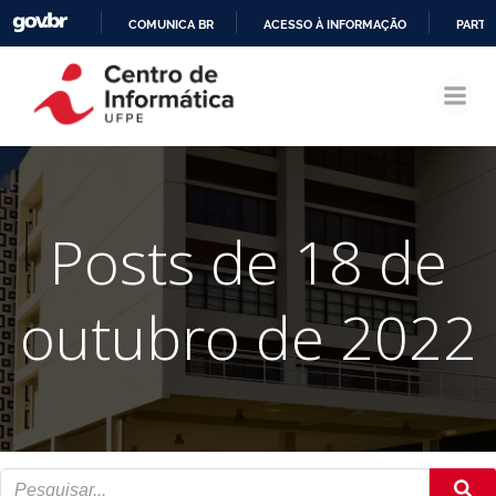
COMUNICA BR
ACESSO À INFORMAÇÃO
PARTI
Pular
IR
para
PARA
o
O
conteúdo
CONTEÚDO
Posts de 18 de
outubro de 2022