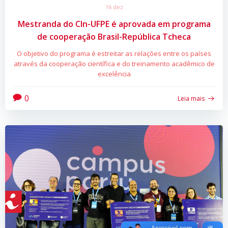
16 dez
Mestranda do CIn-UFPE é aprovada em programa
de cooperação Brasil-República Tcheca
O objetivo do programa é estreitar as relações entre os países
através da cooperação científica e do treinamento acadêmico de
excelência
0
Leia mais