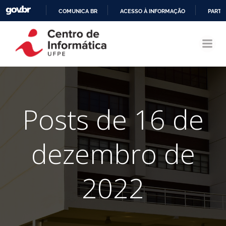
COMUNICA BR
ACESSO À INFORMAÇÃO
PARTI
Pular
IR
para
PARA
o
O
conteúdo
CONTEÚDO
Posts de 16 de
dezembro de
2022