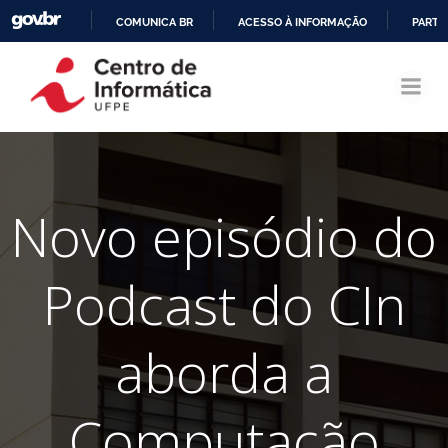
COMUNICA BR
ACESSO À INFORMAÇÃO
PARTI
Pular
IR
para
PARA
o
O
conteúdo
CONTEÚDO
Novo episódio do
Podcast do CIn
aborda a
Computação