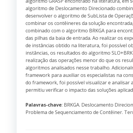
algoritmo GRASP encontrado na literatura, em s
algoritmo de Deslocamento Direcionado combin
desenvolver o algoritmo de SubLista de Operaçõ
combinar os contêineres da solução encontrada
combinado com o algoritmo BRKGA para encont
das pilhas da baia de entrada. Ao realizar os e
de instâncias obtido na literatura, foi possível
instâncias, os resultados do algoritmo SLO+BR
realização das operações menor do que os resu
algoritmos analisados nesse trabalho. Adiciona
framework para auxiliar os especialistas na con
do framework, foi possível visualizar e analisar
permitiu verificar o impacto das soluções aplica
Palavras-chave
: BRKGA. Deslocamento Direcion
Problema de Sequenciamento de Contêiner. Term