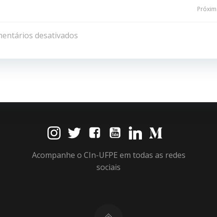
Navegação
Próxima
de
entários desativados
Post
Acompanhe o CIn-UFPE em todas as redes
sociais