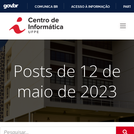
COMUNICA BR
ACESSO À INFORMAÇÃO
PARTI
Pular
IR
para
PARA
o
O
conteúdo
CONTEÚDO
Posts de 12 de
maio de 2023