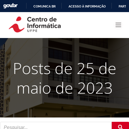
COMUNICA BR
ACESSO À INFORMAÇÃO
PARTI
Pular
IR
para
PARA
o
O
conteúdo
CONTEÚDO
Posts de 25 de
maio de 2023