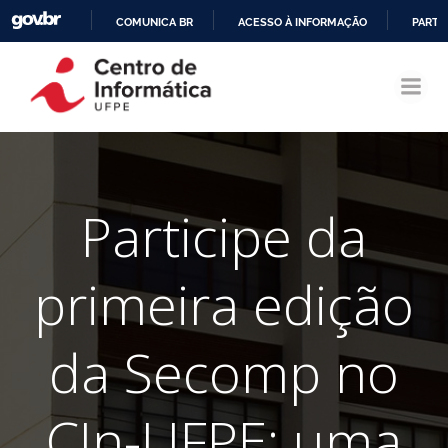
COMUNICA BR
ACESSO À INFORMAÇÃO
PARTI
Pular
IR
para
PARA
o
O
conteúdo
CONTEÚDO
Participe da
primeira edição
da Secomp no
CIn-UFPE: uma