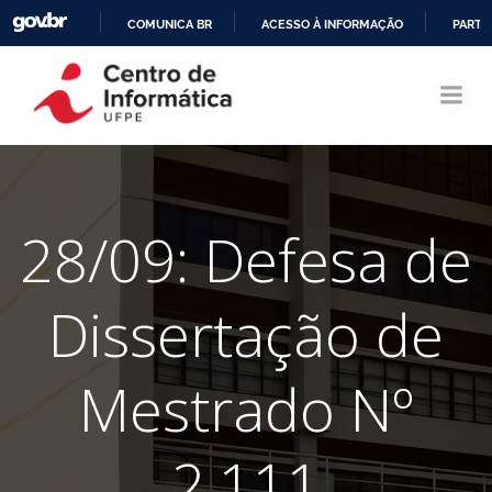
COMUNICA BR
ACESSO À INFORMAÇÃO
PARTI
Pular
IR
para
PARA
o
O
conteúdo
CONTEÚDO
28/09: Defesa de
Dissertação de
Mestrado Nº
2.111