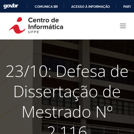
COMUNICA BR
ACESSO À INFORMAÇÃO
PARTI
Pular
IR
para
PARA
o
O
conteúdo
CONTEÚDO
23/10: Defesa de
Dissertação de
Mestrado Nº
2.116