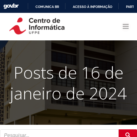
COMUNICA BR
ACESSO À INFORMAÇÃO
PARTI
Pular
IR
para
PARA
o
O
conteúdo
CONTEÚDO
Posts de 16 de
janeiro de 2024