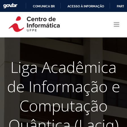
COMUNICA BR
ACESSO À INFORMAÇÃO
PARTI
Pular
IR
para
PARA
o
O
conteúdo
CONTEÚDO
Liga Acadêmica
de Informação e
Computação
Quântica (Laciq)