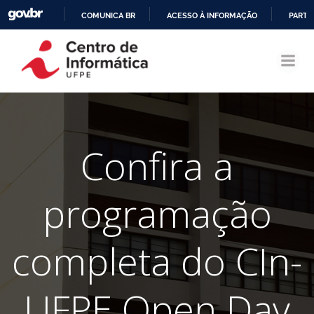
COMUNICA BR
ACESSO À INFORMAÇÃO
PARTI
Pular
IR
para
PARA
o
O
conteúdo
CONTEÚDO
Confira a
programação
completa do CIn-
UFPE Open Day