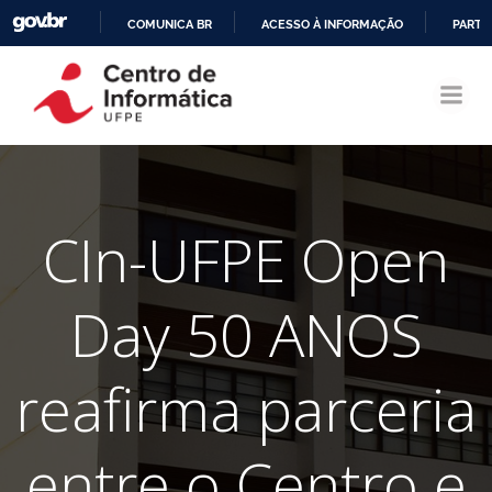
COMUNICA BR
ACESSO À INFORMAÇÃO
PARTI
Pular
IR
para
PARA
o
O
conteúdo
CONTEÚDO
CIn-UFPE Open
Day 50 ANOS
reafirma parceria
entre o Centro e