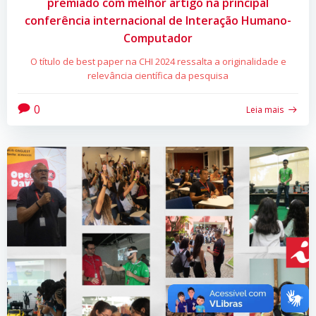
premiado com melhor artigo na principal
conferência internacional de Interação Humano-
Computador
O título de best paper na CHI 2024 ressalta a originalidade e
relevância científica da pesquisa
0
Leia mais