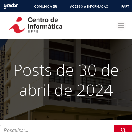
COMUNICA BR
ACESSO À INFORMAÇÃO
PARTI
Pular
IR
para
PARA
o
O
conteúdo
CONTEÚDO
Posts de 30 de
abril de 2024