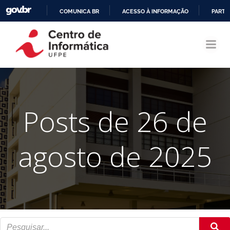
COMUNICA BR
ACESSO À INFORMAÇÃO
PARTI
Pular
IR
para
PARA
o
O
conteúdo
CONTEÚDO
Posts de 26 de
agosto de 2025