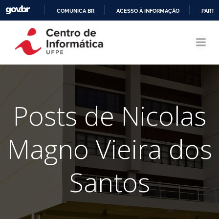
COMUNICA BR
ACESSO À INFORMAÇÃO
PARTI
Pular
IR
para
PARA
o
O
conteúdo
CONTEÚDO
Posts de
Nicolas
Magno Vieira dos
Santos