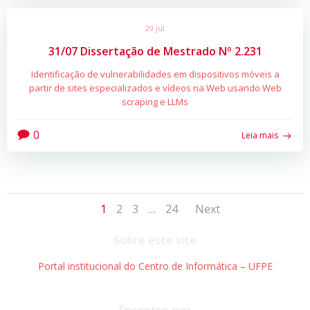
29 jul
31/07 Dissertação de Mestrado Nº 2.231
Identificação de vulnerabilidades em dispositivos móveis a
partir de sites especializados e vídeos na Web usando Web
scraping e LLMs
0
Leia mais
Posts
Posts
Page
Page
Page
Page
1
2
3
…
24
Next
navigation
navigati
Sobre este site
Portal institucional do Centro de Informática – UFPE
Encontre-nos