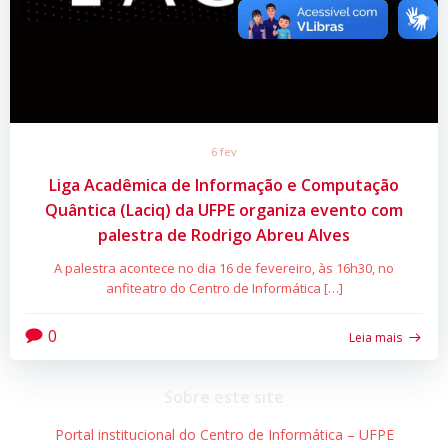
6 fev
Liga Acadêmica de Informação e Computação
Quântica (Laciq) da UFPE organiza evento com
palestra de Rodrigo Abreu Alves
A palestra acontece no dia 16 de fevereiro, às 16h30, no
anfiteatro do Centro de Informática […]
0
Leia mais
Sobre este site
Portal institucional do Centro de Informática – UFPE