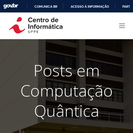
COMUNICA BR
ACESSO À INFORMAÇÃO
PARTI
Pular
IR
para
PARA
o
O
conteúdo
CONTEÚDO
Posts em
Computação
Quântica