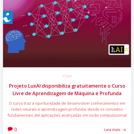
17 jun
Projeto LuxAI disponibiliza gratuitamente o Curso
Livre de Aprendizagem de Máquina e Profunda
O curso traz a oportunidade de desenvolver conhecimentos em
redes neurais e aprendizagem profunda, desde os conceitos
fundamentais até aplicações avançadas em visão computacional
0
Leia mais