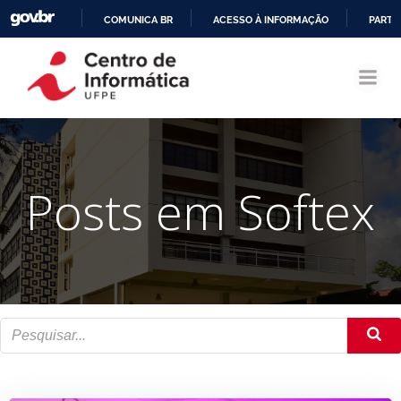
COMUNICA BR
ACESSO À INFORMAÇÃO
PARTI
Pular
IR
para
PARA
o
O
conteúdo
CONTEÚDO
Posts em Softex