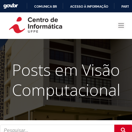
COMUNICA BR
ACESSO À INFORMAÇÃO
PARTI
Pular
IR
para
PARA
o
O
conteúdo
CONTEÚDO
Posts em Visão
Computacional