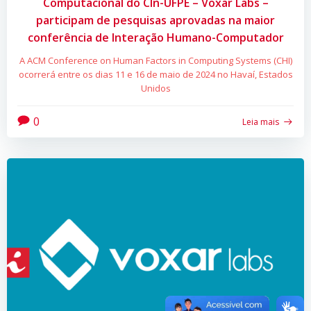
Computacional do CIn-UFPE – Voxar Labs –
participam de pesquisas aprovadas na maior
conferência de Interação Humano-Computador
A ACM Conference on Human Factors in Computing Systems (CHI)
ocorrerá entre os dias 11 e 16 de maio de 2024 no Havaí, Estados
Unidos
0
Leia mais